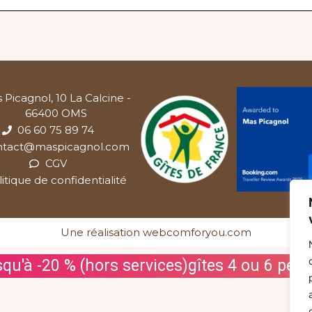
 Picagnol, 10 La Calcine -
66400 OMS
06 60 75 89 74
ntact@maspicagnol.com
CGV
litique de confidentialité
Une réalisation webcomforyou.com
squ'à -20 % (hors services)
gîtes 4 ou 6 per