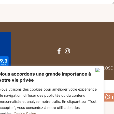
Nous accordons une grande importance à
votre vie privée
Nous utilisons des cookies pour améliorer votre expérience
de navigation, diffuser des publicités ou du contenu
sonnes
avec le code promo 15DERMIN26 (3 n
personnalisés et analyser notre trafic. En cliquant sur "Tout
accepter", vous consentez à notre utilisation des
cookies.
Cookie Policy