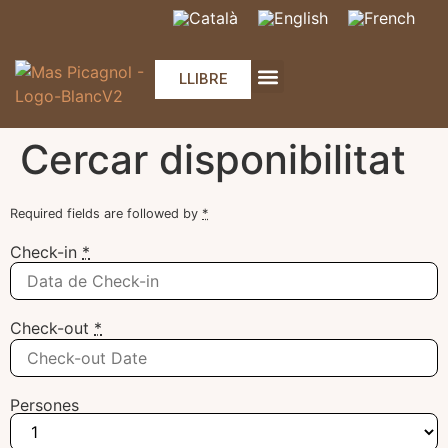
LLIBRE
Les cases rurals 2024
Serveis & Activitats
Séjours randonneurs
Les mariages
Privatització del Mas – 2024
Cercar disponibilitat
Required fields are followed by
*
Check-in
*
Check-out
*
Persones