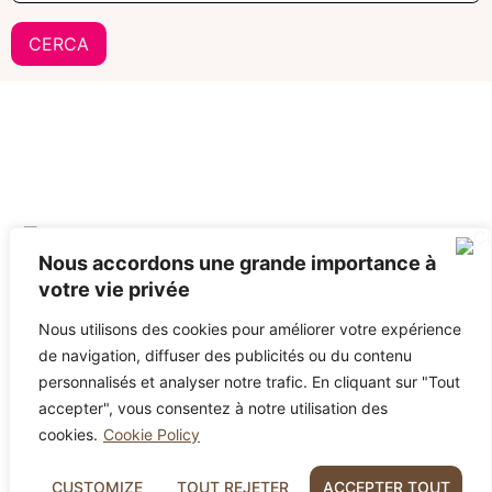
Nous accordons une grande importance à
Mas Picagnol, Carrer de la Calcina - 66400 OMS
votre vie privée
04 68 68 00 93
contact@maspicagnol.com
Nous utilisons des cookies pour améliorer votre expérience
TERMES
de navigation, diffuser des publicités ou du contenu
personnalisés et analyser notre trafic. En cliquant sur "Tout
accepter", vous consentez à notre utilisation des
cookies.
Cookie Policy
Un èxit webcomforyou.com
CUSTOMIZE
TOUT REJETER
ACCEPTER TOUT