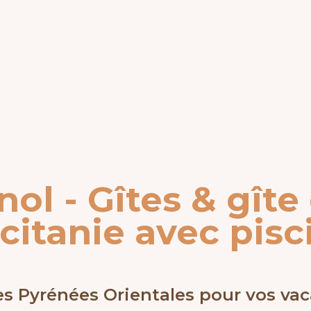
ol - Gîtes & gît
citanie avec pisc
les Pyrénées Orientales pour vos v