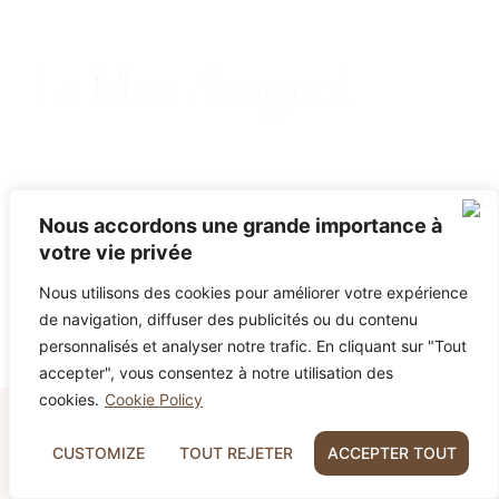
Mas Picagnol, Carrer de la Calcina - 66400 OMS
04 68 68 00 93
contact@maspicagnol.com
TERMES
Nous accordons une grande importance à
votre vie privée
Nous utilisons des cookies pour améliorer votre expérience
de navigation, diffuser des publicités ou du contenu
personnalisés et analyser notre trafic. En cliquant sur "Tout
Un èxit webcomforyou.com
accepter", vous consentez à notre utilisation des
cookies.
Cookie Policy
Dernières disponibilités août : jusqu'à -20
CUSTOMIZE
TOUT REJETER
ACCEPTER TOUT