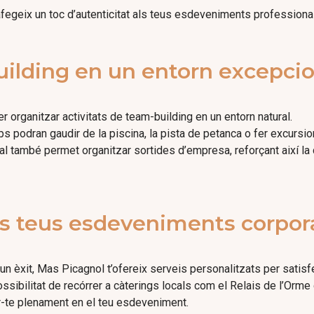
 afegeix un toc d’autenticitat als teus esdeveniments professiona
uilding en un entorn excepci
er organitzar activitats de team-building en un entorn natural.
s podran gaudir de la piscina, la pista de petanca o fer excursio
ral també permet organitzar sortides d’empresa, reforçant així la 
ls teus esdeveniments corpor
un èxit, Mas Picagnol t’ofereix serveis personalitzats per satisf
possibilitat de recórrer a càterings locals com el Relais de l’Orm
-te plenament en el teu esdeveniment.