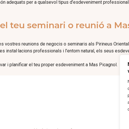
 són adequats per a qualsevol tipus d’esdeveniment professional
el teu seminari o reunió a Ma
les vostres reunions de negocis o seminaris als Pirineus Oriental
 instal·lacions professionals i l’entorn natural, els seus esdev
var i planificar el teu proper esdeveniment a Mas Picagnol.
Mas Picagnol, Carrer de la Calcina - 66400 OMS
04 68 68 00 93
contact@maspicagnol.com
TERMES