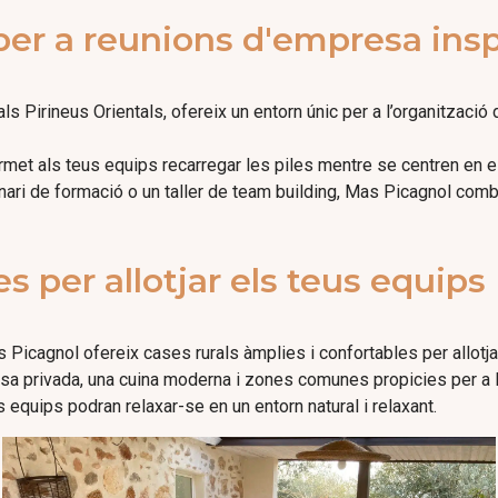
per a reunions d'empresa ins
ls Pirineus Orientals, ofereix un entorn únic per a l’organitzaci
ermet als teus equips recarregar les piles mentre se centren en e
ari de formació o un taller de team building, Mas Picagnol combina 
s per allotjar els teus equips
Picagnol ofereix cases rurals àmplies i confortables per allotj
sa privada, una cuina moderna i zones comunes propicies per a l’
s equips podran relaxar-se en un entorn natural i relaxant.