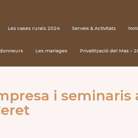
Les cases rurals 2024
Serveis & Activitats
Notí
ndonneurs
Les mariages
Privatització del Mas – 
mpresa i seminaris 
eret