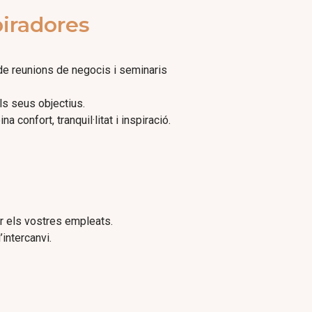
piradores
ó de reunions de negocis i seminaris
ls seus objectius.
confort, tranquil·litat i inspiració.
ar els vostres empleats.
intercanvi.