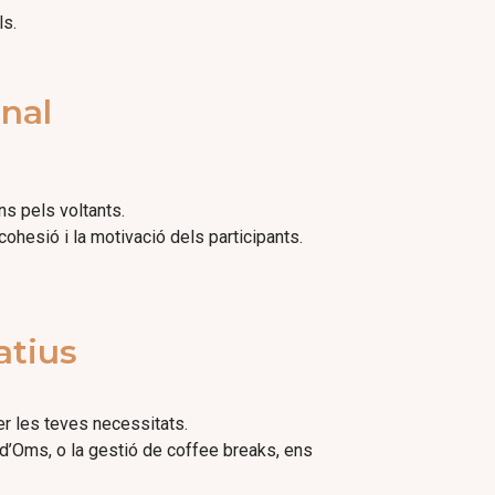
ls.
onal
ns pels voltants.
cohesió i la motivació dels participants.
atius
er les teves necessitats.
e d’Oms, o la gestió de coffee breaks, ens