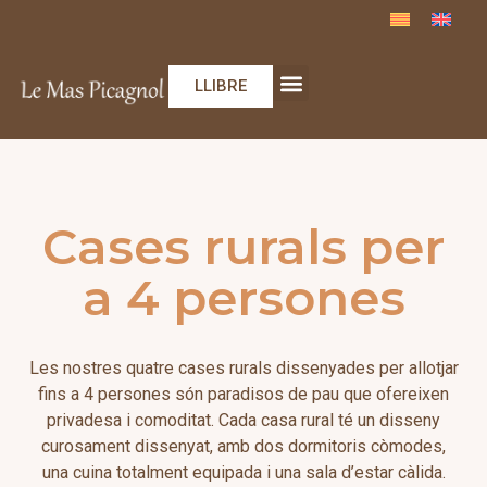
LLIBRE
Les cases rurals 2024
Serveis & Activitats
Séjours randonneurs
Les mariages
Privatització del Mas – 2024
Cases rurals per
a 4 persones
Les nostres quatre cases rurals dissenyades per allotjar
fins a 4 persones són paradisos de pau que ofereixen
privadesa i comoditat. Cada casa rural té un disseny
curosament dissenyat, amb dos dormitoris còmodes,
una cuina totalment equipada i una sala d’estar càlida.