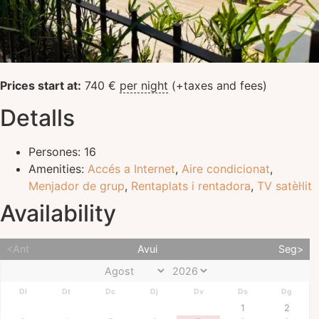
Prices start at:
740
€
per night
(+taxes and fees)
Detalls
Persones:
16
Amenities:
Accés a Internet
,
Aire condicionat
,
Menjador de grup
,
Rentaplats i rentadora
,
TV satèl·lit
Availability
<Ant
Avui
Seg>
Dl
Dt
Dc
Dj
Dv
Ds
Dg
1
2